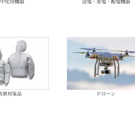
中化用機器
送電・変電・配電機器
防暑対策品
ドローン